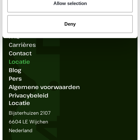
Service
Allow selection
Chemnitz
Cologne (Köln)
Tilburg
Utrecht
Lease/Koop
Cottbus
Darmstadt
Accessoires
Zwolle
Deny
Over ons
Dortmund
Dresden
FAQ
Duisburg
Düren
Carrières
Contact
Düsseldorf
Erfurt
Locatie
Erlangen
Essen
Blog
Flensburg
Freiburg im Breisgau
Pers
Algemene voorwaarden
Fürth
Gelsenkirchen
Privacybeleid
Gera
Gladbeck
Locatie
Göttingen
Gütersloh
Bijsterhuizen 2107
6604 LE Wijchen
Hagen
Halle (Saale)
Nederland
Hamburg
Hamm