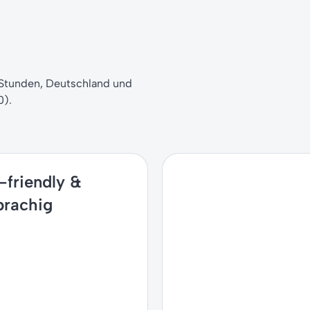
 Stunden, Deutschland und
0).
-friendly &
rachig